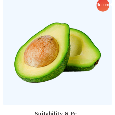
RecomHo
Suitability & Pr...