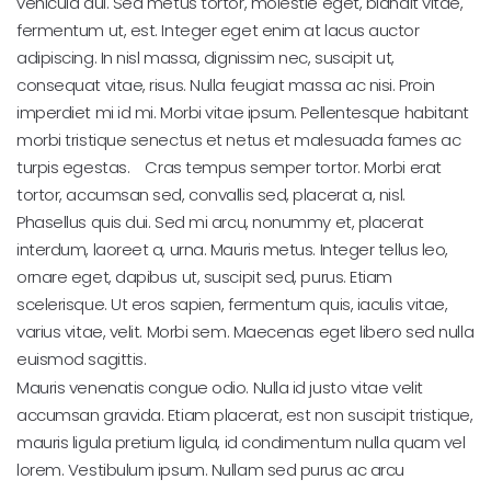
vehicula dui. Sed metus tortor, molestie eget, blandit vitae,
fermentum ut, est. Integer eget enim at lacus auctor
adipiscing. In nisl massa, dignissim nec, suscipit ut,
consequat vitae, risus. Nulla feugiat massa ac nisi. Proin
imperdiet mi id mi. Morbi vitae ipsum. Pellentesque habitant
morbi tristique senectus et netus et malesuada fames ac
turpis egestas. Cras tempus semper tortor. Morbi erat
tortor, accumsan sed, convallis sed, placerat a, nisl.
Phasellus quis dui. Sed mi arcu, nonummy et, placerat
interdum, laoreet a, urna. Mauris metus. Integer tellus leo,
ornare eget, dapibus ut, suscipit sed, purus. Etiam
scelerisque. Ut eros sapien, fermentum quis, iaculis vitae,
varius vitae, velit. Morbi sem. Maecenas eget libero sed nulla
euismod sagittis.
Mauris venenatis congue odio. Nulla id justo vitae velit
accumsan gravida. Etiam placerat, est non suscipit tristique,
mauris ligula pretium ligula, id condimentum nulla quam vel
lorem. Vestibulum ipsum. Nullam sed purus ac arcu