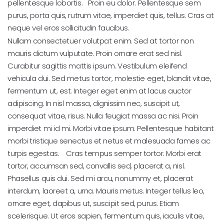
pellentesque lobortis. Proin eu dolor. Pellentesque sem
purus, porta quis, rutrum vitae, imperdiet quis, tellus. Cras at
neque vel eros sollicitudin faucibus.
Nullam consectetuer volutpat enim. Sed at tortor non
mauris dictum vulputate. Proin ornare erat sed nisl.
Curabitur sagittis mattis ipsum. Vestibulum eleifend
vehicula dui. Sed metus tortor, molestie eget, blandit vitae,
fermentum ut, est. Integer eget enim at lacus auctor
adipiscing. In nisl massa, dignissim nec, suscipit ut,
consequat vitae, risus. Nulla feugiat massa ac nisi. Proin
imperdiet mi id mi. Morbi vitae ipsum. Pellentesque habitant
morbi tristique senectus et netus et malesuada fames ac
turpis egestas. Cras tempus semper tortor. Morbi erat
tortor, accumsan sed, convallis sed, placerat a, nisl.
Phasellus quis dui. Sed mi arcu, nonummy et, placerat
interdum, laoreet a, urna. Mauris metus. Integer tellus leo,
ornare eget, dapibus ut, suscipit sed, purus. Etiam
scelerisque. Ut eros sapien, fermentum quis, iaculis vitae,