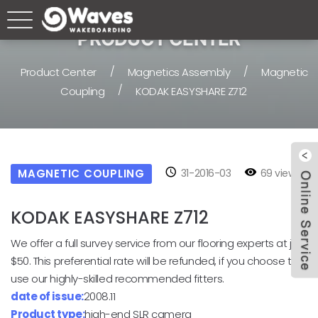
PRODUCT CENTER
/
/
Product Center
Magnetics Assembly
Magnetic
/
Coupling
KODAK EASYSHARE Z712
MAGNETIC COUPLING
31-2016-03
69 views
KODAK EASYSHARE Z712
We offer a full survey service from our flooring experts at just
$50. This preferential rate will be refunded, if you choose to
use our highly-skilled recommended fitters.
date of issue:
2008.11
Product type:
high-end SLR camera