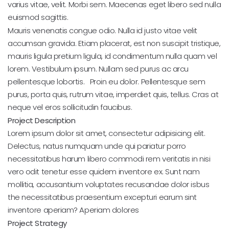
varius vitae, velit. Morbi sem. Maecenas eget libero sed nulla
euismod sagittis.
Mauris venenatis congue odio. Nulla id justo vitae velit
accumsan gravida. Etiam placerat, est non suscipit tristique,
mauris ligula pretium ligula, id condimentum nulla quam vel
lorem. Vestibulum ipsum. Nullam sed purus ac arcu
pellentesque lobortis. Proin eu dolor. Pellentesque sem
purus, porta quis, rutrum vitae, imperdiet quis, tellus. Cras at
neque vel eros sollicitudin faucibus.
Project Description
Lorem ipsum dolor sit amet, consectetur adipisicing elit.
Delectus, natus numquam unde qui pariatur porro
necessitatibus harum libero commodi rem veritatis in nisi
vero odit tenetur esse quidem inventore ex. Sunt nam
mollitia, accusantium voluptates recusandae dolor isbus
the necessitatibus praesentium excepturi earum sint
inventore aperiam? Aperiam dolores
Project Strategy